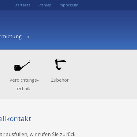
.
.
Startseite
Sitemap
Impressum
.
rmietung
Verdichtungs­
Zubehör
technik
ellkontakt
r ausfüllen, wir rufen Sie zurück.