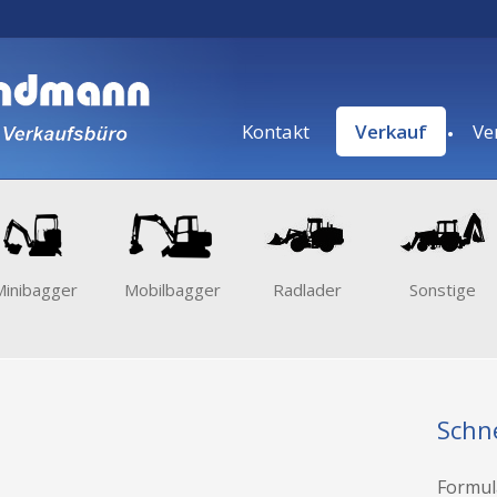
.
Kontakt
Verkauf
Ve
Minibagger
Mobilbagger
Radlader
Sonstige
Schn
Formula